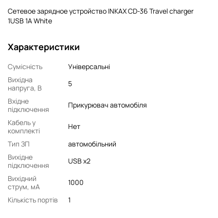
Сетевое зарядное устройство INKAX CD-36 Travel charger
1USB 1A White
Характеристики
Сумісність
Універсальні
Вихідна
5
напруга, В
Вхідне
Прикурювач автомобіля
підключення
Кабель у
Нет
комплекті
Тип ЗП
автомобільний
Вихідне
USB x2
підключення
Вихідний
1000
струм, мA
Кількість портів
1