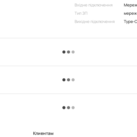
Вхідне підключення
Мереж
Тип ЗП
мереж
Вихідне підключення
Type-
Клиентам