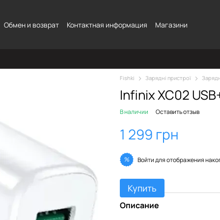
Обмен и возврат
Контактная информация
Магазини
Fishki
Зарядні пристрої
Зарядн
Infinix XC02 US
В наличии
Оставить отзыв
1 299 грн
%
Войти
для отображения нако
Купить
Описание