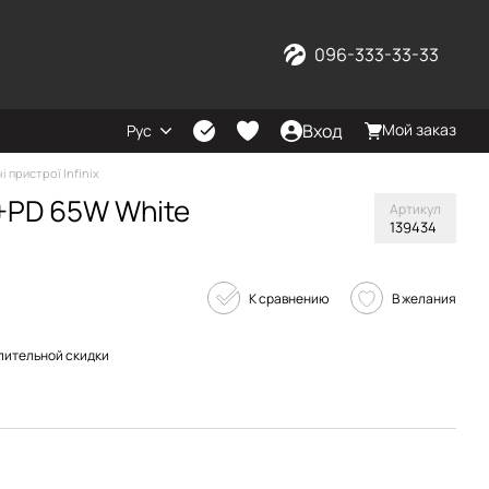
096-333-33-33
Вход
Мой заказ
Рус
і пристрої Infinix
B+PD 65W White
Артикул
139434
К сравнению
В желания
пительной скидки