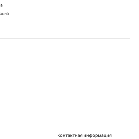
а
евий
C
Контактная информация