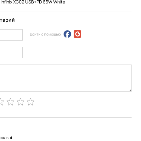
Infinix XC02 USB+PD 65W White
нтарий
Войти с помощью
сальні