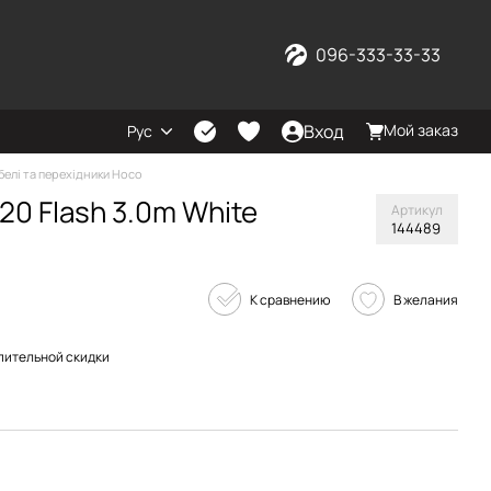
096-333-33-33
Вход
Мой заказ
Рус
белі та перехідники Hoco
20 Flash 3.0m White
Артикул
144489
К сравнению
В желания
пительной скидки