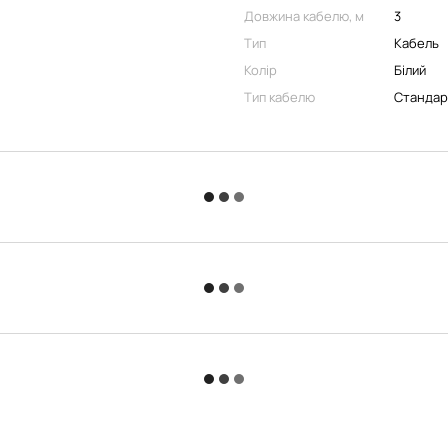
Довжина кабелю, м
3
Тип
Кабель
Колір
Білий
Тип кабелю
Стандар