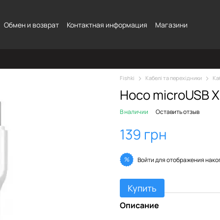
Обмен и возврат
Контактная информация
Магазини
Fishki
Кабелі та перехідники
Ка
Hoco microUSB X
В наличии
Оставить отзыв
139 грн
%
Войти
для отображения нако
Купить
Описание