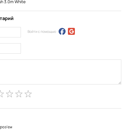
sh 3.0m White
нтарий
Войти с помощью
роз'єм