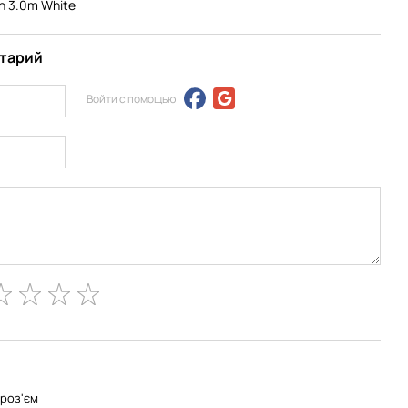
sh 3.0m White
нтарий
Войти с помощью
роз'єм