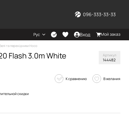
096-333-33-33
Вход
Мой заказ
Рус
белі та перехідники Hoco
20 Flash 3.0m White
Артикул
144482
К сравнению
В желания
пительной скидки