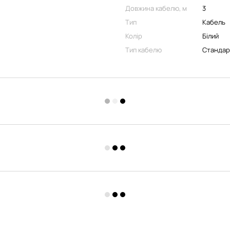
Довжина кабелю, м
3
Тип
Кабель
Колір
Білий
Тип кабелю
Стандар