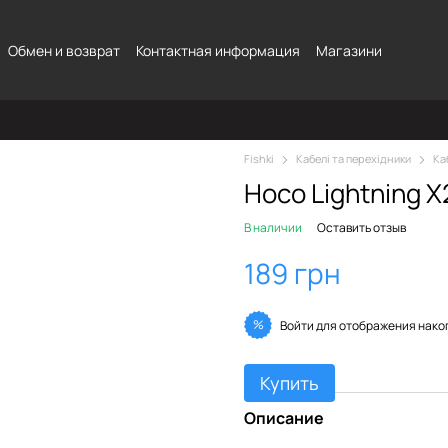
Обмен и возврат
Контактная информация
Магазини
Fishki
Кабелі та перехідники
Ка
Hoco Lightning X
В наличии
Оставить отзыв
189 грн
%
Войти
для отображения нако
Купить
Описание