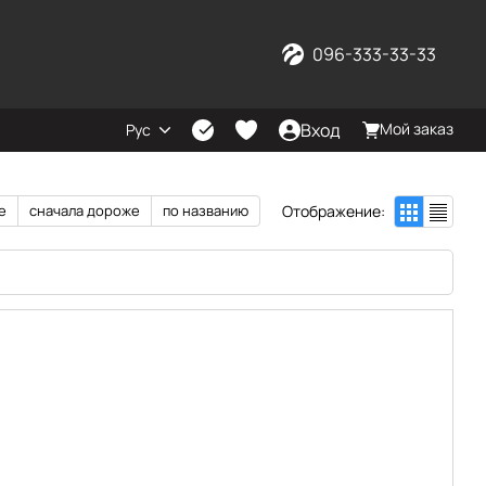
096-333-33-33
Вход
Мой заказ
Рус
Отображение:
е
сначала дороже
по названию