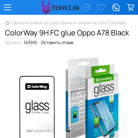
Захисні плівки та скло
Захисні плівки та скло ColorWay
ColorWay 9H FC glue Oppo A78 Black
Артикул:
143910
Оставить отзыв