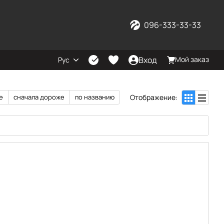
096-333-33-33
Вход
Мой заказ
Рус
Отображение:
е
сначала дороже
по названию