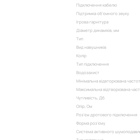
Підключення кабелю
Підтримка об'ємного звуку
Ігрова гарнітура
Діаметр динаміків, мм
Тип
Вид навушників
Колір
Тип підключення
Водозахист
Мінімальна відвторювана частот
Максимальна відтворювана част
Чутливість, Дб
Опір, Ом
Роз'єм дротового підключення
Форма роз'єму
Система активного шумоподавл