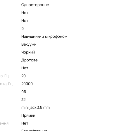
Одностороннє
Нет
Нет
9
Навушники з мікрофоном
Вакуумні
Чорний
Дротове
Нет
а, Гц
20
ота, Гц
20000
96
32
mini jack 3.5 mm
Прямий
ення
Нет