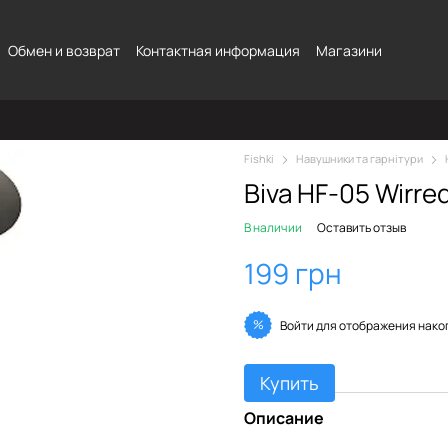
Обмен и возврат
Контактная информация
Магазини
Fishki
Навушники та гарнітури
Biva HF-05 Wirre
В наличии
Оставить отзыв
199 грн
%
Войти
для отображения нако
Купить
Описание