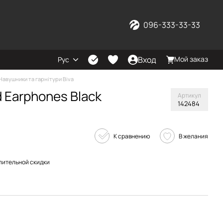
096-333-33-33
Вход
Мой заказ
Рус
Навушники та гарнітури Biva
d Earphones Black
Артикул
142484
К сравнению
В желания
пительной скидки