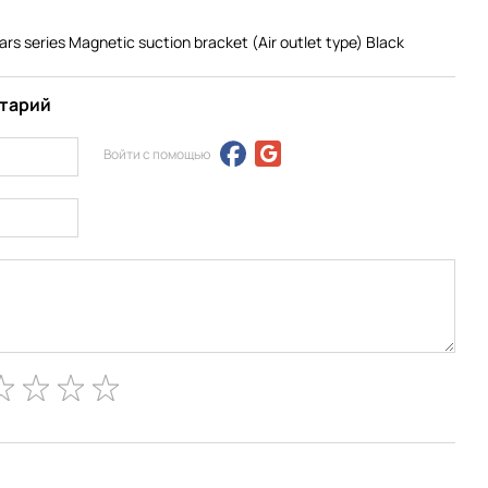
s series Magnetic suction bracket (Air outlet type) Black
нтарий
Войти с помощью