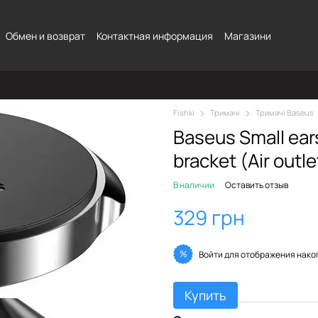
Обмен и возврат
Контактная информация
Магазини
Fishki
Тримачі
Тримачі Baseus
Baseus Small ear
bracket (Air outle
В наличии
Оставить отзыв
329 грн
%
Войти
для отображения нако
Купить