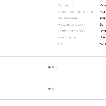
Сумісність
Уні
Кріплення до пристрою
Маг
Призначення
Для
Місце встановлення
Вен
Кріплення в салоні
Зат
Конструкція
Пов
Тип
Авт