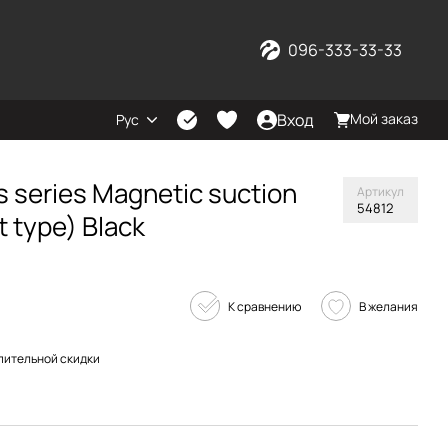
096-333-33-33
Вход
Мой заказ
Рус
s series Magnetic suction
Артикул
54812
t type) Black
К сравнению
В желания
пительной скидки