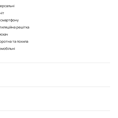
версальні
ніт
 смартфону
тиляційна решітка
искач
оротна та похила
омобільні