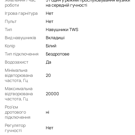
роботи
на середній гучності
Ігрова гарнітура
Нет
Пульт
Нет
Тип
Навушники TWS
Вид навушників
Вкладиші
Колір
Білий
Тип підключення
Бездротове
Водозахист
Да
Мінімальна
відвторювана
20
частота, Гц
Максимальна
відтворювана
20000
частота, Гц
Роз'єм
дротового
ні
підключення
Регулятор
Нет
гучності