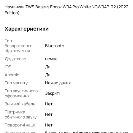
Наушники TWS Baseus Encok W04 Pro White NGW04P-02 (2022
Edition)
Характеристики
Тип
бездротового
Bluetooth
підключення
Додатково
немає
iOS
Да
Android
Да
Тип магніту
Немає даних
Тип акустичного
Закриті
оформлення
Знімний кабель
Нет
Підтримка
Нет
об'ємного звуку
Поворотні чаші
Нет
Живлення / час
5 годин у режимі прослуховування музики