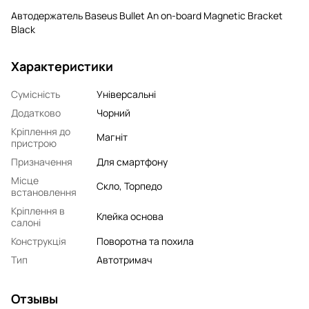
Автодержатель Baseus Bullet An on-board Magnetic Bracket
Black
Характеристики
Сумісність
Універсальні
Додатково
Чорний
Кріплення до
Магніт
пристрою
Призначення
Для смартфону
Місце
Скло, Торпедо
встановлення
Кріплення в
Клейка основа
салоні
Конструкція
Поворотна та похила
Тип
Автотримач
Отзывы