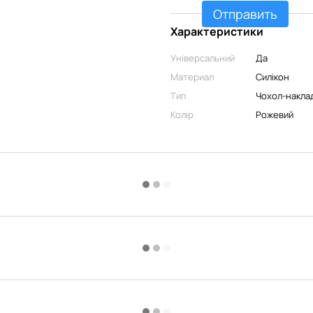
Отправить
Характеристики
Універсальний
Да
Материал
Силікон
Тип
Чохол-накла
Колір
Рожевий