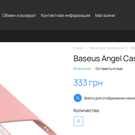
Обмен и возврат
Контактная информация
Магазини
Fishki
Чехлы для телефонов
Че
Baseus Angel Cas
В наличии
Оставить отзыв
333 грн
%
Войти
для отображения нако
Количество
0