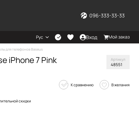
096-333-33-33
Вход
Мой заказ
Рус
хлы для телефонов Baseus
e iPhone 7 Pink
Артикул
48551
К сравнению
В желания
пительной скидки