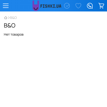
B&O
B&O
Нет товаров