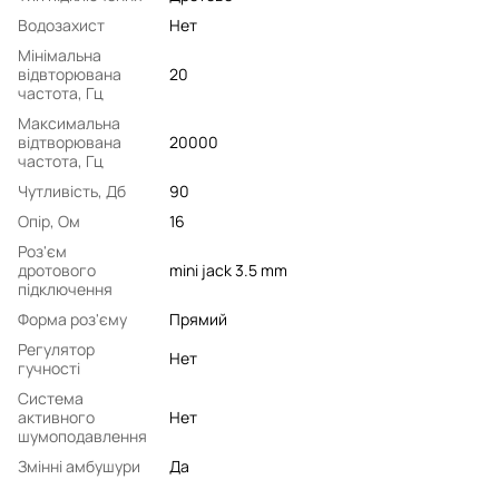
Водозахист
Нет
Мінімальна
відвторювана
20
частота, Гц
Максимальна
відтворювана
20000
частота, Гц
Чутливість, Дб
90
Опір, Ом
16
Роз'єм
дротового
mini jack 3.5 mm
підключення
Форма роз'єму
Прямий
Регулятор
Нет
гучності
Система
активного
Нет
шумоподавлення
Змінні амбушури
Да