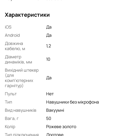
Характеристики
iOS
Да
Android
Да
Довжина
1,2
кабелю, м
Діаметр
10
динаміків, мм
Вихідний штекер
(для
Да
комп'ютерних
гарнітур)
Пульт
Нет
Тип
Навушники без мікрофона
Вид навушників
Вакуумні
Вага, г
50
Колір
Рожеве золото
Тип підключення
Дротове