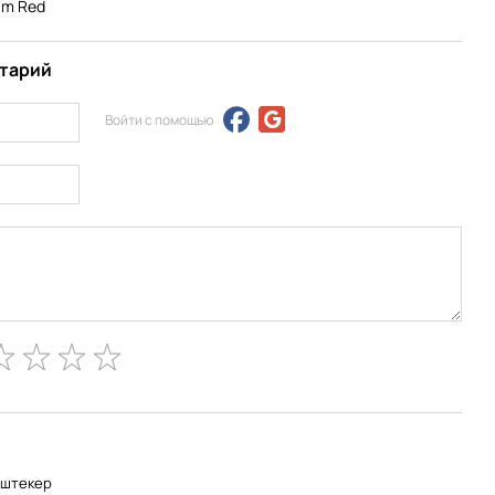
 1m Red
нтарий
Войти с помощью
-штекер