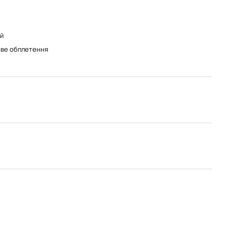
й
ве обплетення