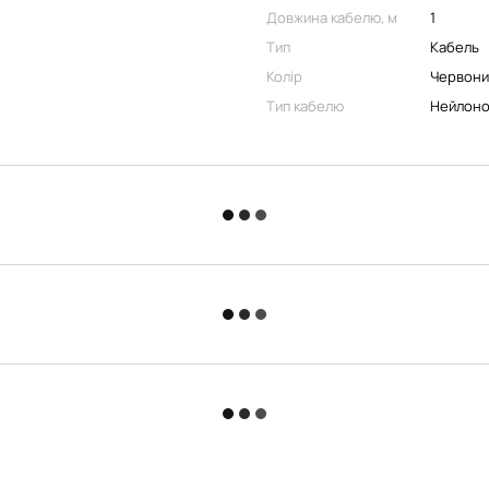
Довжина кабелю, м
1
Тип
Кабель
Колір
Червони
Тип кабелю
Нейлоно