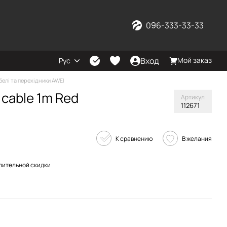
096-333-33-33
Вход
Мой заказ
Рус
белі та перехідники AWEI
 cable 1m Red
Артикул
112671
К сравнению
В желания
пительной скидки