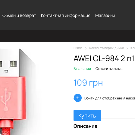
Обмен и возврат
Контактная информация
Магазини
Fishki
Кабелі та перехідники
Ка
AWEI CL-984 2in1
В наличии
Оставить отзыв
109 грн
%
Войти
для отображения нако
Купить
Описание