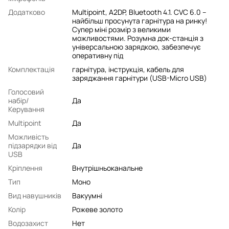
Додатково
Multipoint, A2DP, Bluetooth 4.1. CVC 6.0 –
найбільш просунута гарнітура на ринку!
Супер міні розмір з великими
можливостями. Розумна док-станція з
універсальною зарядкою, забезпечує
оперативну під
Комплектація
гарнітура, інструкція, кабель для
заряджання гарнітури (USB-Micro USB)
Голосовий
набір/
Да
Керування
Multipoint
Да
Можливість
підзарядки від
Да
USB
Кріплення
Внутрішньоканальне
Тип
Моно
Вид навушників
Вакуумні
Колір
Рожеве золото
Водозахист
Нет