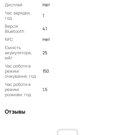
Дисплей
Нет
Час зарядки,
1
год
Версія
4.1
Bluetooth
NFC
Нет
Ємність
акумулятора,
25
мАг
Час роботи в
режимі
150
очікування, год
Час роботи в
режимі
1,5
розмови, год
Отзывы