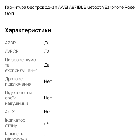
Гарнитура беспроводная AWEI A871BL Bluetooth Earphone Rose
Gold
Характеристики
A2DP
Да
AVRCP
Да
Цифрове шумо-
та
Да
ехопридушення
Дротове
Нет
підключення
Підключення
своїх
Нет
навушників
AptX
Нет
Індикатор
Да
стану
Кількість
1
мікрофонів