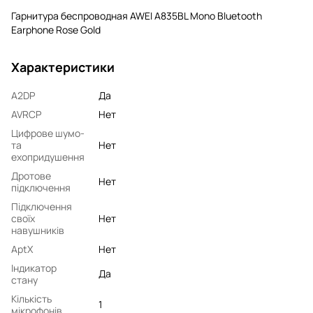
Гарнитура беспроводная AWEI A835BL Mono Bluetooth
Earphone Rose Gold
Характеристики
A2DP
Да
AVRCP
Нет
Цифрове шумо-
та
Нет
ехопридушення
Дротове
Нет
підключення
Підключення
своїх
Нет
навушників
AptX
Нет
Індикатор
Да
стану
Кількість
1
мікрофонів