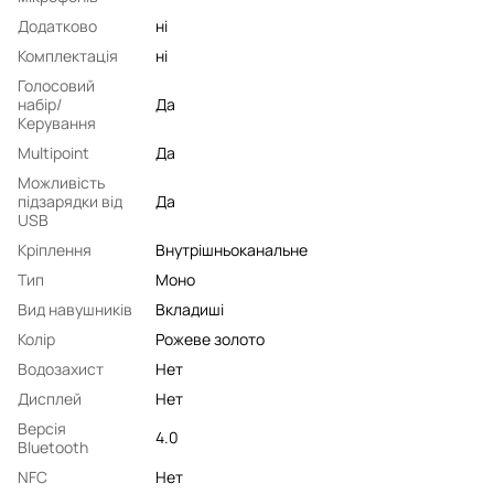
Додатково
ні
Комплектація
ні
Голосовий
набір/
Да
Керування
Multipoint
Да
Можливість
підзарядки від
Да
USB
Кріплення
Внутрішньоканальне
Тип
Моно
Вид навушників
Вкладиші
Колір
Рожеве золото
Водозахист
Нет
Дисплей
Нет
Версія
4.0
Bluetooth
NFC
Нет