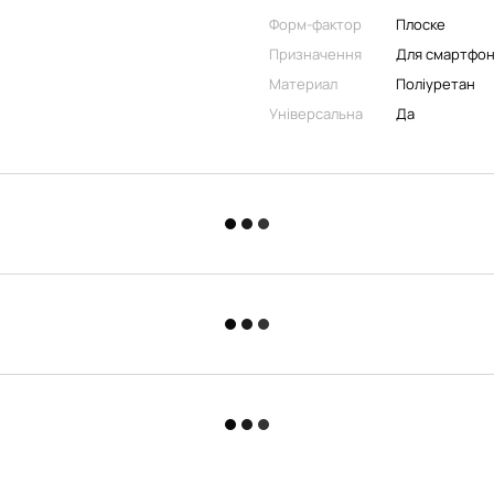
Форм-фактор
Плоске
Призначення
Для смартфо
Материал
Поліуретан
Універсальна
Да