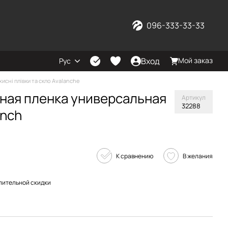
096-333-33-33
Вход
Мой заказ
Рус
хисні плівки та скло Avalanche
тная пленка универсальная
Артикул
32288
inch
К сравнению
В желания
пительной скидки