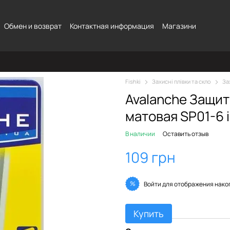
Обмен и возврат
Контактная информация
Магазини
Fishki
Захисні плівки та скло
За
Avalanche Защи
матовая SP01-6 
В наличии
Оставить отзыв
109 грн
%
Войти
для отображения нако
Купить