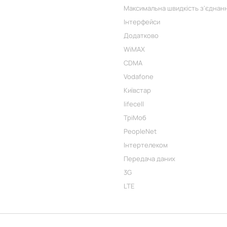
Максимальна швидкість з'єднанн
Інтерфейси
Додатково
WiMAX
CDMA
Vodafone
Київстар
lifecell
ТріМоб
PeopleNet
Інтертелеком
Передача даних
3G
LTE