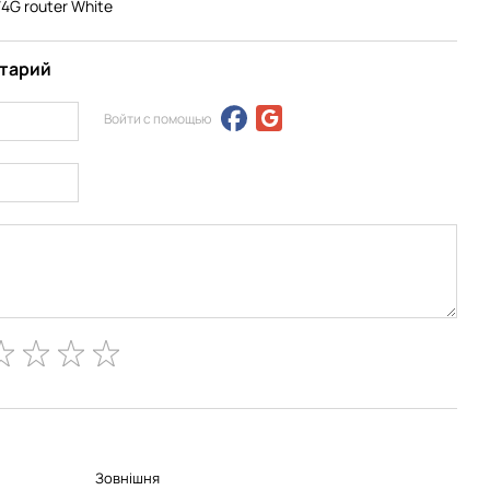
/4G router White
нтарий
Войти с помощью
Зовнішня