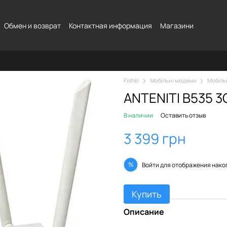
Обмен и возврат
Контактная информация
Магазини
Fishki
Мобільні модеми
Мобіль
ANTENITI B535 3G
В наличии
Оставить отзыв
3 399 грн
%
Войти
для отображения нако
Купить
Описание