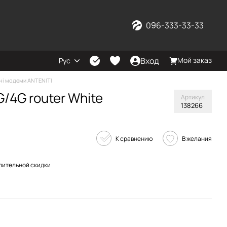
096-333-33-33
Вход
Мой заказ
Рус
ні модеми ANTENITI
/4G router White
Артикул
138266
К сравнению
В желания
пительной скидки