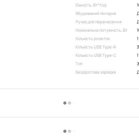
Ємність, Вт*год
Вбудований ліхтарик
Ручка для перенесення
Номінальна потужність, Вт
Кількість розеток
1
Кількість USB Type-A
3
Кількість USB Type-C
1
Тип
З
Бездротова зарядка