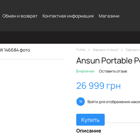
Обмен и возврат
Контактная информация
Магазини
Fishki
Зарядні станції
Зарядні 
Ansun Portable 
В наличии
Оставить отзыв
26 999 грн
%
Войти
для отображения нако
Купить
Описание