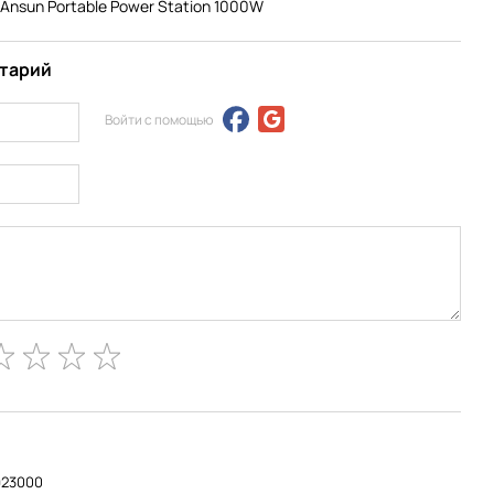
nsun Portable Power Station 1000W
нтарий
Войти с помощью
923000