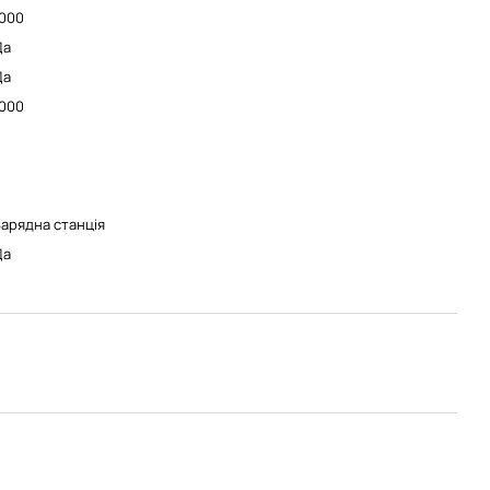
1000
Да
Да
1000
арядна станція
Да