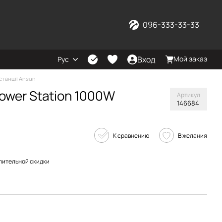
096-333-33-33
Вход
Мой заказ
Рус
станції Ansun
Power Station 1000W
Артикул
146684
К сравнению
В желания
пительной скидки