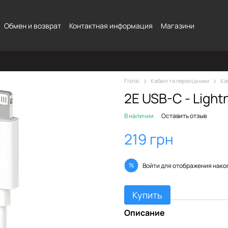
Обмен и возврат
Контактная информация
Магазини
Fishki
Кабелі та перехідники
Ка
2E USB-C - Light
В наличии
Оставить отзыв
219 грн
%
Войти
для отображения нако
Купить
Описание