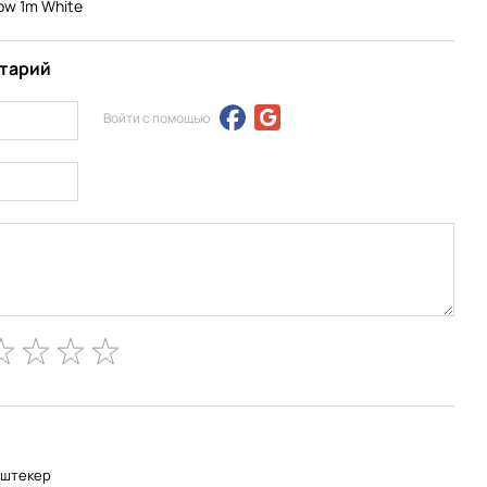
low 1m White
нтарий
Войти с помощью
-штекер