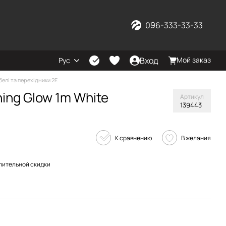
096-333-33-33
Вход
Мой заказ
Рус
белі та перехідники 2E
ning Glow 1m White
Артикул
139443
К сравнению
В желания
пительной скидки