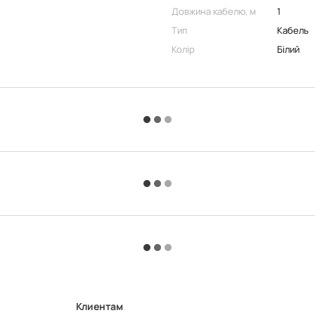
Довжина кабелю, м
1
Тип
Кабель
Колір
Білий
Клиентам