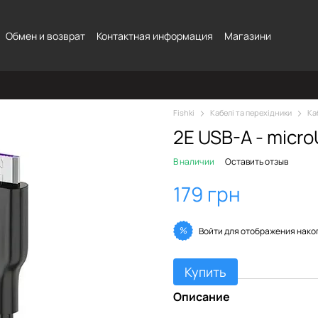
Обмен и возврат
Контактная информация
Магазини
Fishki
Кабелі та перехідники
Ка
2E USB-A - micro
В наличии
Оставить отзыв
179 грн
%
Войти
для отображения нако
Купить
Описание