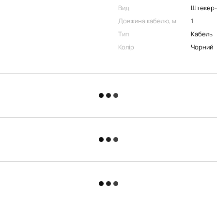
Вид
Штекер
Довжина кабелю, м
1
Тип
Кабель
Колір
Чорний