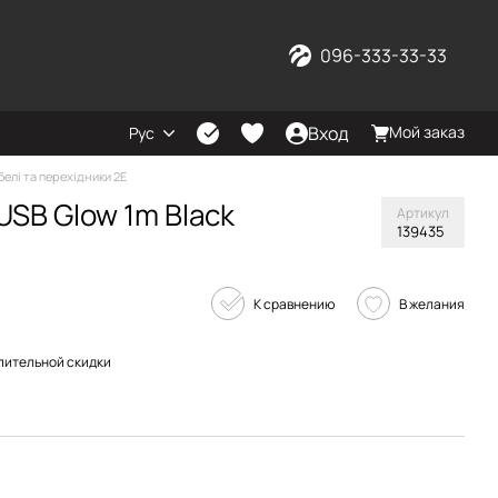
096-333-33-33
Вход
Мой заказ
Рус
белі та перехідники 2E
USB Glow 1m Black
Артикул
139435
К сравнению
В желания
пительной скидки