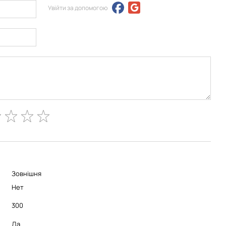
Увійти за допомогою
Зовнішня
Нет
300
Да