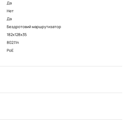
Да
Нет
Да
Бездротовий маршрутизатор
182x128x35
802.11n
PoE