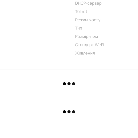
DHCP-сервер
Telnet
Режим мосту
Тип
Розміри, мм
Стандарт WI-FI
Живлення