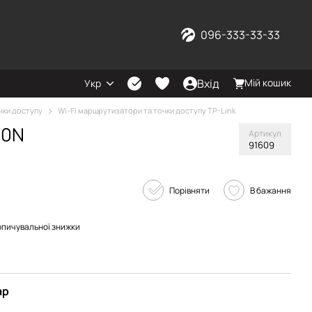
096-333-33-33
Вхід
Мій кошик
Укр
чки доступу
Wi-Fi маршрутизатори та точки доступу TP-Link
40N
Артикул
91609
Порівняти
В бажання
опичувальної знижки
ар