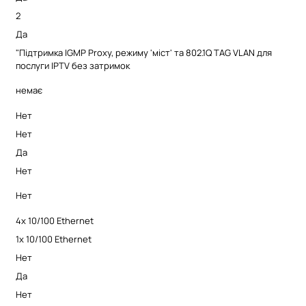
2
Да
"Підтримка IGMP Proxy, режиму 'міст' та 802.1Q TAG VLAN для
послуги IPTV без затримок
немає
Нет
Нет
Да
Нет
Нет
4x 10/100 Ethernet
1x 10/100 Ethernet
Нет
Да
Нет