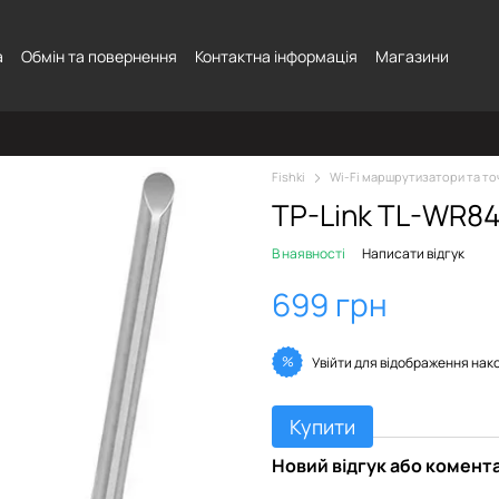
а
Обмін та повернення
Контактна інформація
Магазини
Fishki
Wi-Fi маршрутизатори та то
TP-Link TL-WR8
В наявності
Написати відгук
699 грн
%
Увійти
для відображення нак
Купити
Новий відгук або комент