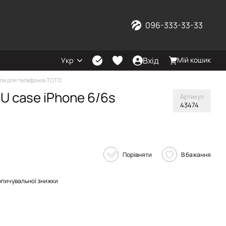
096-333-33-33
Вхід
Мій кошик
Укр
ли для телефонів TOTO
 case iPhone 6/6s
Артикул
43474
Порівняти
В бажання
опичувальної знижки