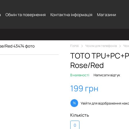
а
Обмін та повернення
Контактна інформація
Магазини
Fishki
Чохли для телефонів
Чох
TOTO TPU+PC+PU
Rose/Red
В наявності
Написати відгук
199 грн
%
Увійти
для відображення нак
Кількість
0