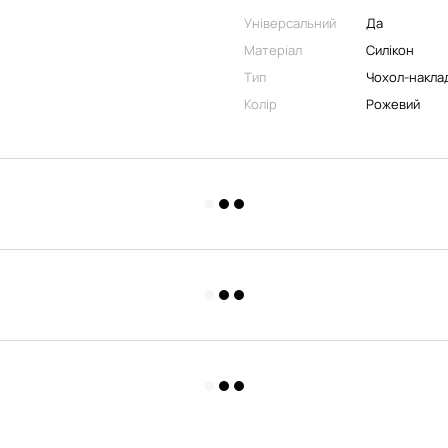
Універсальний
Да
Матеріал
Силікон
Тип
Чохол-накла
Колір
Рожевий