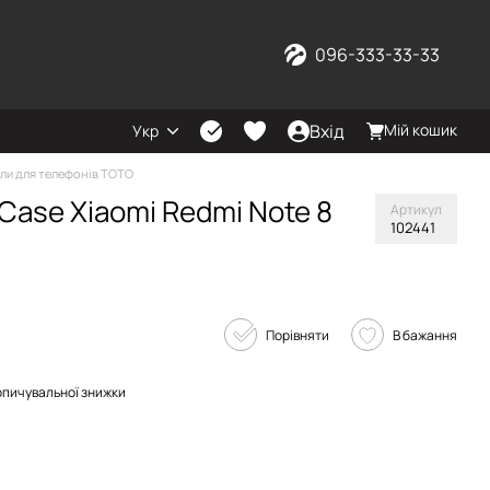
096-333-33-33
Вхід
Мій кошик
Укр
ли для телефонів TOTO
Case Xiaomi Redmi Note 8
Артикул
102441
Порівняти
В бажання
опичувальної знижки