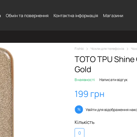
а
Обмін та повернення
Контактна інформація
Магазини
Fishki
Чохли для телефонів
Чох
TOTO TPU Shine 
Gold
В наявності
Написати відгук
199 грн
%
Увійти
для відображення нак
Кількість
0