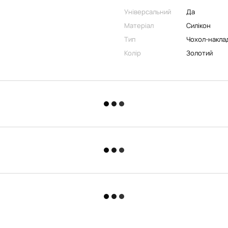
Універсальний
Да
Матеріал
Силікон
Тип
Чохол-накла
Колір
Золотий