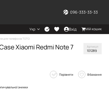
096-333-33-33
Вхід
Мій кошик
Укр
ли для телефонів TOTO
Case Xiaomi Redmi Note 7
Артикул
101289
Порівняти
В бажання
опичувальної знижки