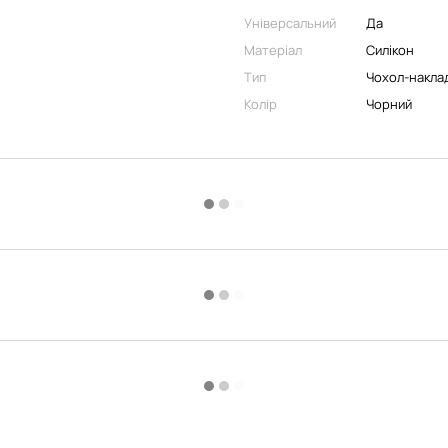
Універсальний
Да
Матеріал
Силікон
Тип
Чохол-накла
Колір
Чорний