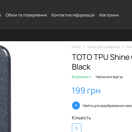
а
Обмін та повернення
Контактна інформація
Магазини
Fishki
Чохли для телефонів
Чох
TOTO TPU Shine 
Black
В наявності
Написати відгук
199 грн
%
Увійти
для відображення нак
Кількість
0