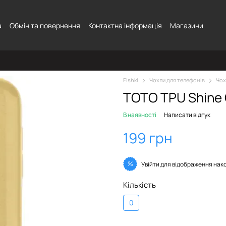
а
Обмін та повернення
Контактна інформація
Магазини
Fishki
Чохли для телефонів
Чох
TOTO TPU Shine 
В наявності
Написати відгук
199 грн
%
Увійти
для відображення нак
Кількість
0