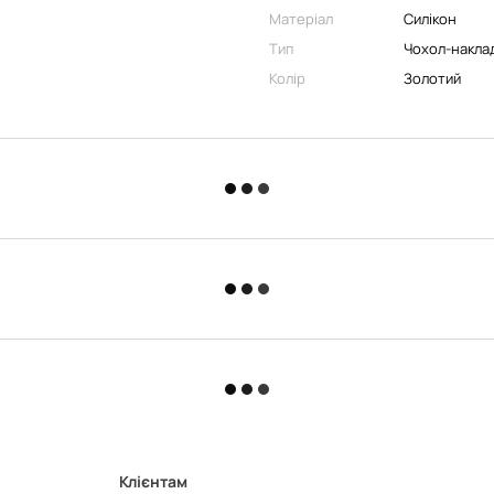
Матеріал
Силікон
Тип
Чохол-накла
Колір
Золотий
Клієнтам