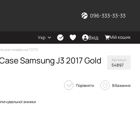
096-333-33-33
Вхід
Мій кошик
Укр
ли для телефонів TOTO
Case Samsung J3 2017 Gold
Артикул
54897
Порівняти
В бажання
опичувальної знижки