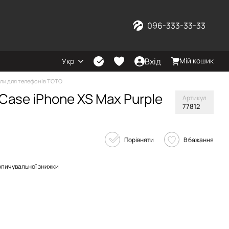
096-333-33-33
Вхід
Мій кошик
Укр
ли для телефонів TOTO
Case iPhone XS Max Purple
Артикул
77812
Порівняти
В бажання
опичувальної знижки