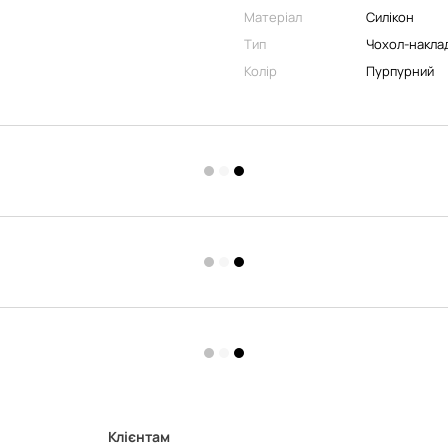
Матеріал
Силікон
Тип
Чохол-накла
Колір
Пурпурний
Клієнтам