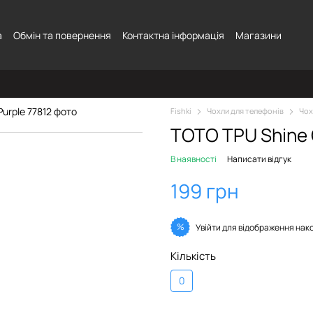
а
Обмін та повернення
Контактна інформація
Магазини
Fishki
Чохли для телефонів
Чох
TOTO TPU Shine 
В наявності
Написати відгук
199 грн
%
Увійти
для відображення нак
Кількість
0