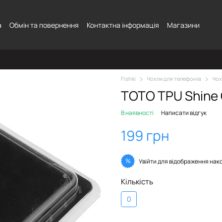
а
Обмін та повернення
Контактна інформація
Магазини
Fishki
Чохли для телефонів
Чох
TOTO TPU Shine 
В наявності
Написати відгук
199 грн
%
Увійти
для відображення нак
Кількість
0