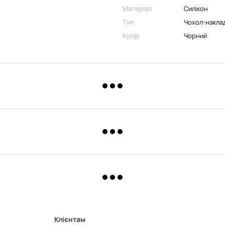
Матеріал
Силікон
Тип
Чохол-накла
Колір
Чорний
Клієнтам