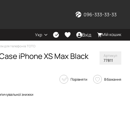
096-333-33-33
Вхід
Мій кошик
Укр
ли для телефонів TOTO
Case iPhone XS Max Black
Артикул
77811
Порівняти
В бажання
опичувальної знижки