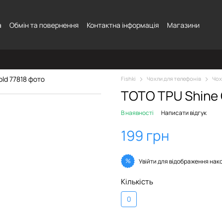
а
Обмін та повернення
Контактна інформація
Магазини
Fishki
Чохли для телефонів
Чох
TOTO TPU Shine 
В наявності
Написати відгук
199 грн
%
Увійти
для відображення нак
Кількість
0