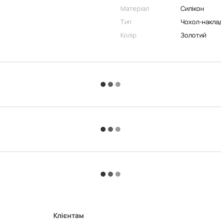
Матеріал
Силікон
Тип
Чохол-накла
Колір
Золотий
Клієнтам