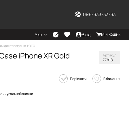
096-333-33-33
Вхід
Мій кошик
Укр
ли для телефонів TOTO
Case iPhone XR Gold
Артикул
77818
Порівняти
В бажання
опичувальної знижки