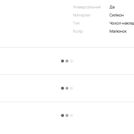
Універсальний
Да
Матеріал
Силікон
Тип
Чохол-накла
Колір
Малюнок