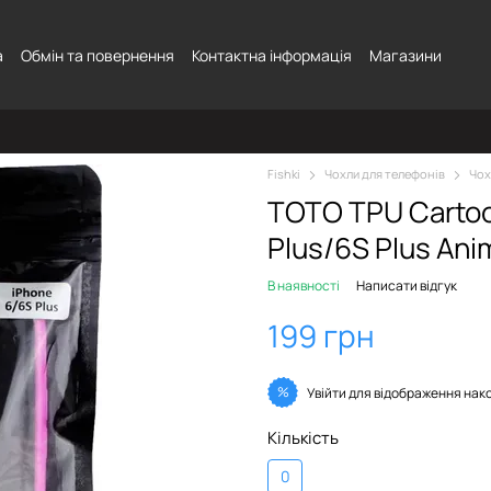
а
Обмін та повернення
Контактна інформація
Магазини
Fishki
Чохли для телефонів
Чох
TOTO TPU Сartoo
Plus/6S Plus Ani
В наявності
Написати відгук
199 грн
%
Увійти
для відображення нак
Кількість
0