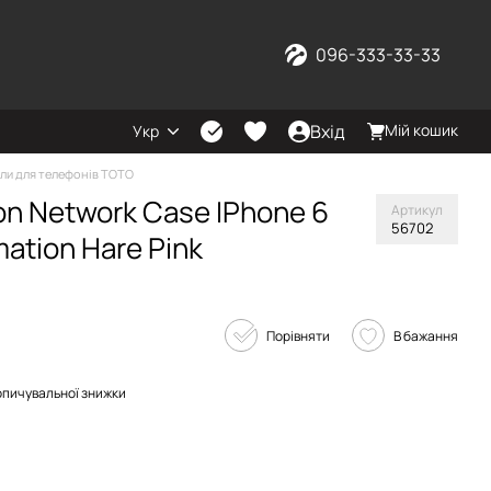
096-333-33-33
Вхід
Мій кошик
Укр
ли для телефонів TOTO
n Network Case IPhone 6
Артикул
56702
mation Hare Pink
Порівняти
В бажання
опичувальної знижки