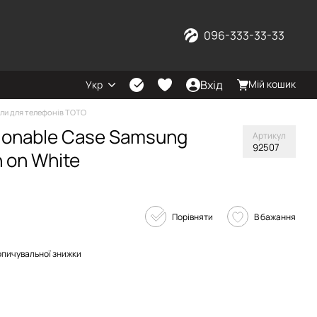
096-333-33-33
Вхід
Мій кошик
Укр
ли для телефонів TOTO
ionable Case Samsung
Артикул
92507
 on White
Порівняти
В бажання
опичувальної знижки