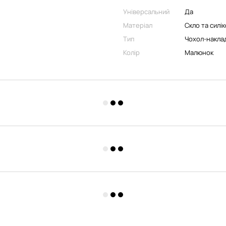
Універсальний
Да
Матеріал
Скло та силі
Тип
Чохол-накла
Колір
Малюнок