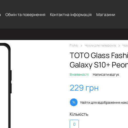
а
Обмін та повернення
Контактна інформація
Магазини
Fishki
Чохли для телефонів
Чох
TOTO Glass Fash
Galaxy S10+ Peon
В наявності
Написати відгук
229 грн
%
Увійти
для відображення нак
Кількість
0