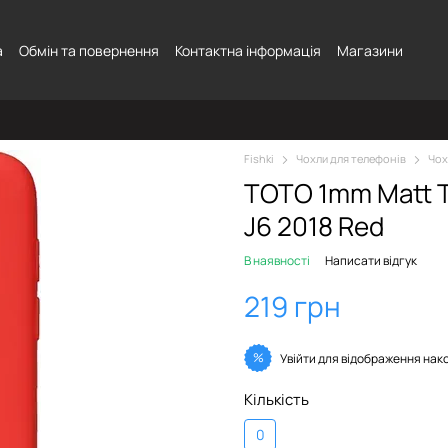
а
Обмін та повернення
Контактна інформація
Магазини
Fishki
Чохли для телефонів
Чох
TOTO 1mm Matt 
J6 2018 Red
В наявності
Написати відгук
219 грн
%
Увійти
для відображення нак
Кількість
0