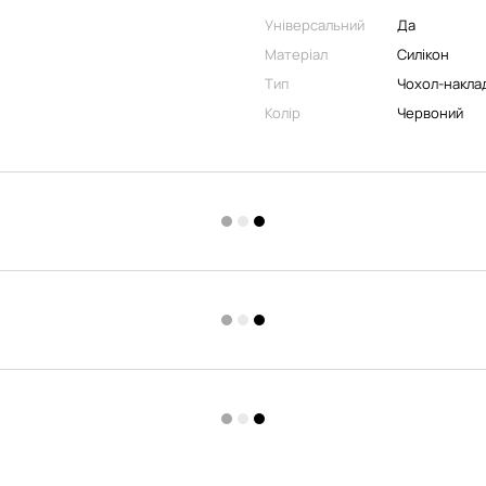
Універсальний
Да
Матеріал
Силікон
Тип
Чохол-накла
Колір
Червоний