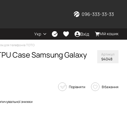
096-333-33-33
Вхід
Мій кошик
Укр
ли для телефонів TOTO
TPU Case Samsung Galaxy
Артикул
94048
Порівняти
В бажання
опичувальної знижки