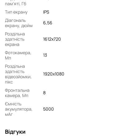
пам'яті, Гб
Тип екрану
IPS
Діагональ
6,56
екрану, дюйм
Роздільна
здатність
1612x720
екрана
Фотокамера,
13
Мп
Роздільна
здатність
1920x1080
відеозйомки,
пікс
Фронтальна
8
камера, Мп
Ємність
акумулятора,
5000
мАг
Відгуки