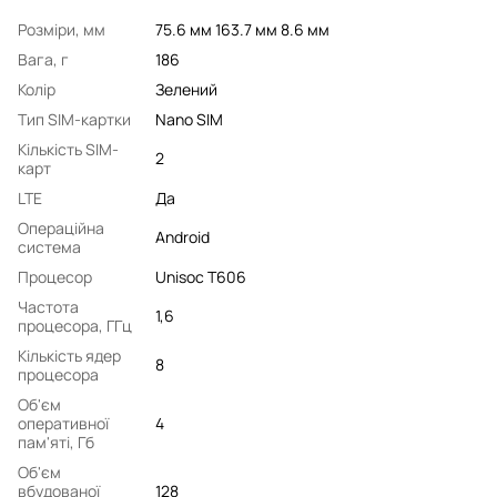
Розміри, мм
75.6 мм 163.7 мм 8.6 мм
Вага, г
186
Колір
Зелений
Тип SIM-картки
Nano SIM
Кількість SIM-
2
карт
LTE
Да
Операційна
Android
система
Процесор
Unisoc T606
Частота
1,6
процесора, ГГц
Кількість ядер
8
процесора
Об'єм
оперативної
4
пам'яті, Гб
Об'єм
вбудованої
128