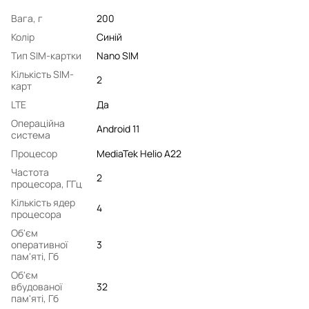
Вага, г
200
Колір
Синій
Тип SIM-картки
Nano SIM
Кількість SIM-
2
карт
LTE
Да
Операційна
Android 11
система
Процесор
MediaTek Helio A22
Частота
2
процесора, ГГц
Кількість ядер
4
процесора
Об'єм
оперативної
3
пам'яті, Гб
Об'єм
вбудованої
32
пам'яті, Гб