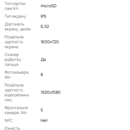
Тип картки
microSD
пам'яті
Тип екрану
IPS
Діагональ
6,52
екрану, дюйм
Роздільна
здатність
1600x720
екрана
Сканер
відбитку
Да
пальця
Фотокамера,
8
Мп
Роздільна
здатність
1920x1080
відеозйомки,
пікс
Фронтальна
5
камера, Мп
NFC
Нет
Ємність