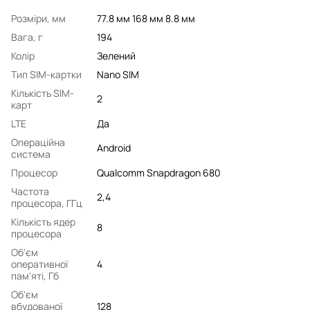
Розміри, мм
77.8 мм 168 мм 8.8 мм
Вага, г
194
Колір
Зелений
Тип SIM-картки
Nano SIM
Кількість SIM-
2
карт
LTE
Да
Операційна
Android
система
Процесор
Qualcomm Snapdragon 680
Частота
2,4
процесора, ГГц
Кількість ядер
8
процесора
Об'єм
оперативної
4
пам'яті, Гб
Об'єм
вбудованої
128