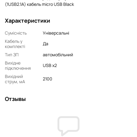
(1USB2.1A) кабель micro USB Black
Характеристики
Сумісність
Універсальні
Кабель у
Да
комплекті
Тип ЗП
автомобільний
Вихідне
USB x2
підключення
Вихідний
2100
струм, мA
Отзывы