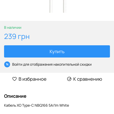
В наличии
239 грн
Купить
Войти
для отображения накопительной скидки
%
В избранное
К сравнению
Описание
Кабель XO Type-C NBQ166 5A/1m White