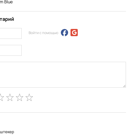
m Blue
нтарий
Войти с помощью
-штекер