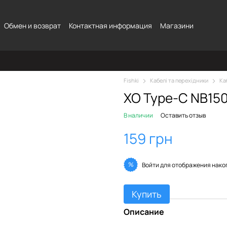
Обмен и возврат
Контактная информация
Магазини
Fishki
Кабелі та перехідники
Ка
XO Type-C NB150
В наличии
Оставить отзыв
159 грн
%
Войти
для отображения нако
Купить
Описание