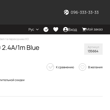
096-333-33-33
Вход
Мой заказ
Рус
белі та перехідники XO
 2.4A/1m Blue
Артикул
135664
К сравнению
В желания
пительной скидки