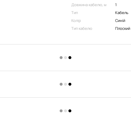
Довжина кабелю, м
1
Тип
Кабель
Колір
Синій
Тип кабелю
Плоский