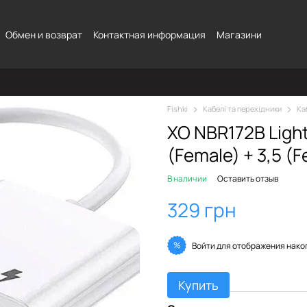
Обмен и возврат
Контактная информация
Магазини
Fishki
Кабелі та перехідники
Ка
XO NBR172B Light
(Female) + 3,5 (F
В наличии
Оставить отзыв
329 грн
%
Войти
для отображения нако
Купить