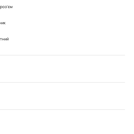
роз'єм
ник
тний