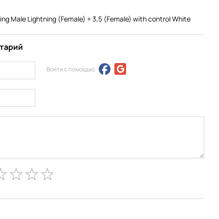
g Male Lightning (Female) + 3,5 (Female) with control White
нтарий
Войти с помощью