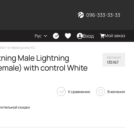
096-333-33-33
Вход
Мой заказ
Рус
белі та перехідники XO
ning Male Lightning
Артикул
135167
emale) with control White
К сравнению
В желания
пительной скидки