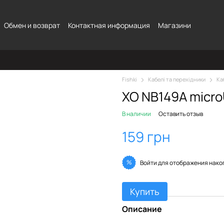
Обмен и возврат
Контактная информация
Магазини
Fishki
Кабелі та перехідники
Ка
XO NB149A micro
В наличии
Оставить отзыв
159 грн
%
Войти
для отображения нако
Купить
Описание