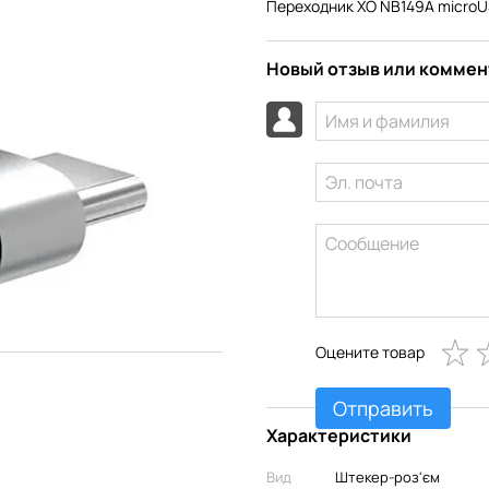
Переходник XO NB149A microUS
Новый отзыв или комме
Оцените товар
Отправить
Характеристики
Вид
Штекер-роз'єм