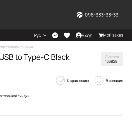
096-333-33-33
Вход
Мой заказ
Рус
белі та перехідники XO
USB to Type-C Black
Артикул
133828
К сравнению
В желания
пительной скидки