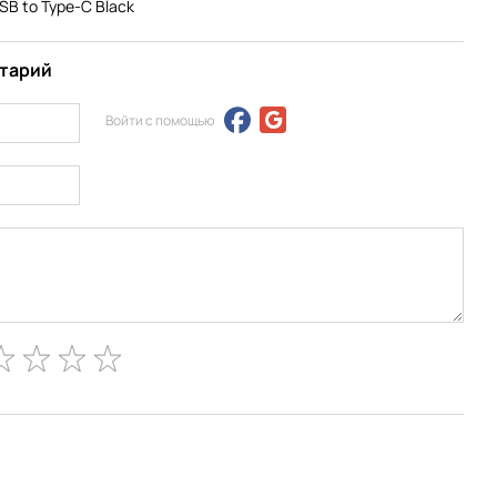
B to Type-C Black
нтарий
Войти с помощью