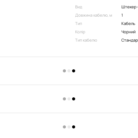
Вид
Штекер
Довжина кабелю, м
1
Тип
Кабель
Колір
Чорний
Тип кабелю
Стандар