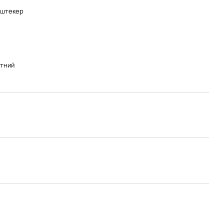
-штекер
тний