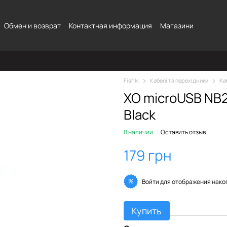
Обмен и возврат
Контактная информация
Магазини
Fishki
Кабелі та перехідники
Ка
XO microUSB NB20
Black
В наличии
Оставить отзыв
179 грн
%
Войти
для отображения нако
Купить