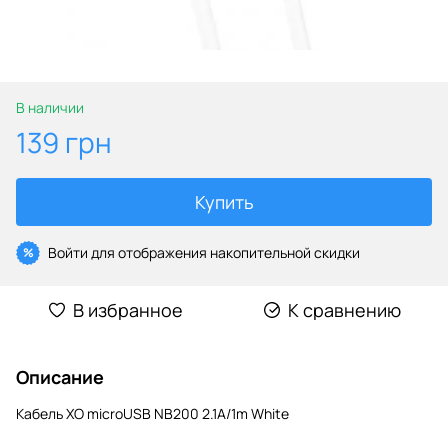
В наличии
139 грн
Купить
Войти
для отображения накопительной скидки
%
В избранное
К сравнению
Описание
Кабель XO microUSB NB200 2.1A/1m White