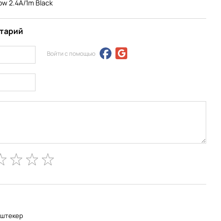
ow 2.4A/1m Black
нтарий
Войти с помощью
-штекер