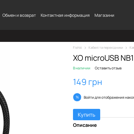
Обмен и возврат
Контактная информация
Магазини
Fishki
Кабелі та перехідники
Ка
XO microUSB NB1
В наличии
Оставить отзыв
149 грн
%
Войти
для отображения нако
Купить
Описание