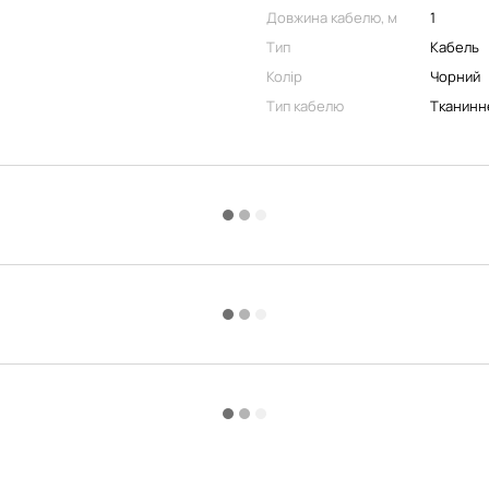
Довжина кабелю, м
1
Тип
Кабель
Колір
Чорний
Тип кабелю
Тканинн