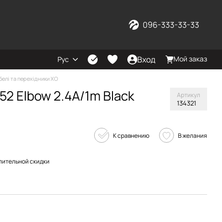
096-333-33-33
Вход
Мой заказ
Рус
белі та перехідники XO
52 Elbow 2.4A/1m Black
Артикул
134321
К сравнению
В желания
пительной скидки