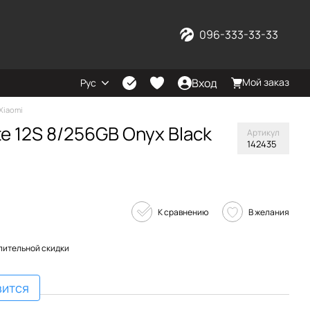
096-333-33-33
Вход
Мой заказ
Рус
Xiaomi
e 12S 8/256GB Onyx Black
Артикул
142435
К сравнению
В желания
пительной скидки
вится