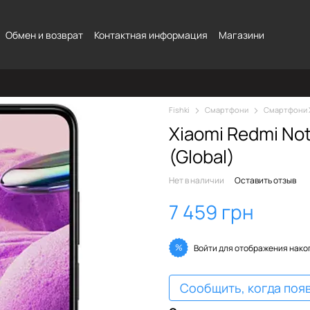
Обмен и возврат
Контактная информация
Магазини
Fishki
Смартфони
Смартфони 
Xiaomi Redmi Not
(Global)
Нет в наличии
Оставить отзыв
7 459 грн
%
Войти
для отображения нако
Сообщить, когда поя