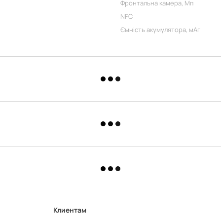
Фронтальна камера, Мп
NFC
Ємність акумулятора, мАг
Клиентам