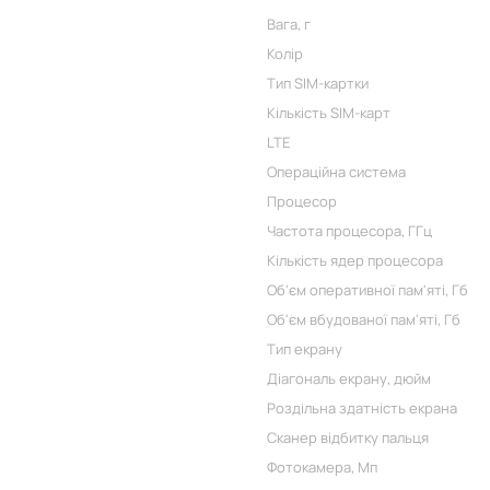
Вага, г
Колір
Тип SIM-картки
Кількість SIM-карт
LTE
Операційна система
Процесор
Частота процесора, ГГц
Кількість ядер процесора
Об'єм оперативної пам'яті, Гб
Об'єм вбудованої пам'яті, Гб
Тип екрану
Діагональ екрану, дюйм
Роздільна здатність екрана
Сканер відбитку пальця
Фотокамера, Мп