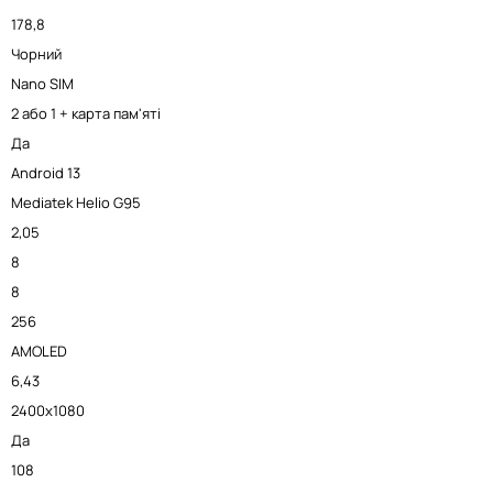
178,8
Чорний
Nano SIM
2 або 1 + карта пам'яті
Да
Android 13
Mediatek Helio G95
2,05
8
8
256
AMOLED
6,43
2400x1080
Да
108