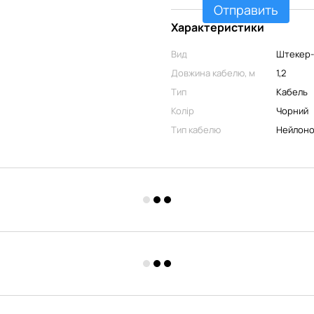
Отправить
Характеристики
Вид
Штекер
Довжина кабелю, м
1,2
Тип
Кабель
Колір
Чорний
Тип кабелю
Нейлоно