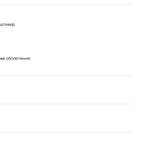
-штекер
ве обплетення