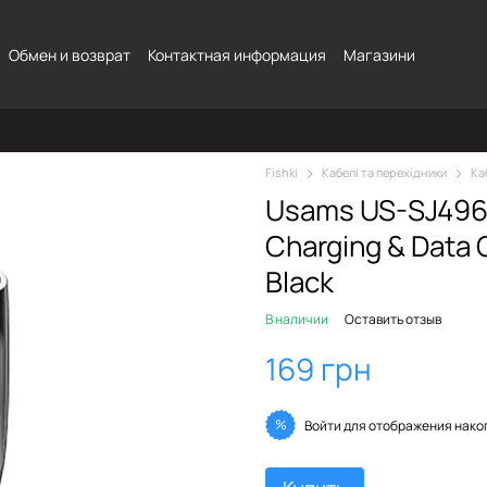
Обмен и возврат
Контактная информация
Магазини
Fishki
Кабелі та перехідники
Ка
Usams US-SJ496 
Charging & Data 
Black
В наличии
Оставить отзыв
169 грн
%
Войти
для отображения нако