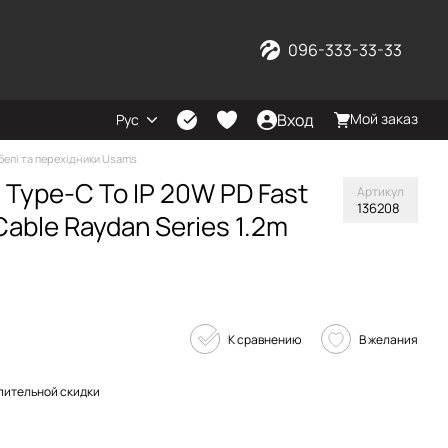
096-333-33-33
Вход
Мой заказ
Рус
белі та перехідники Usams
Type-C To IP 20W PD Fast
Артикул
136208
Cable Raydan Series 1.2m
К сравнению
В желания
пительной скидки