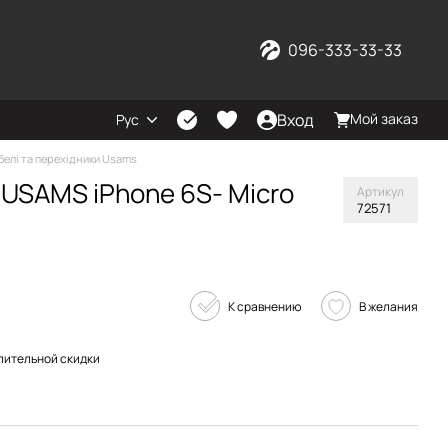
096-333-33-33
Вход
Мой заказ
Рус
белі та перехідники Usams
USAMS iPhone 6S- Micro
Артикул
72571
К сравнению
В желания
пительной скидки