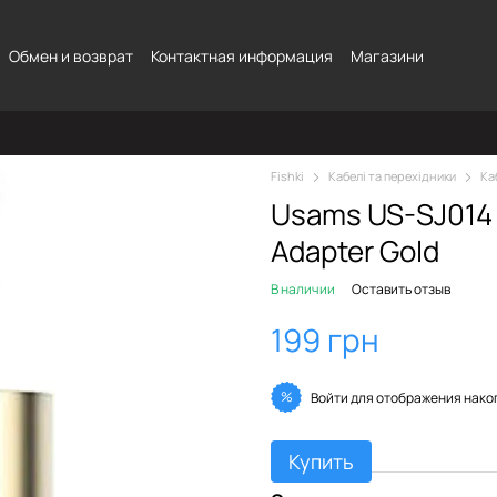
Обмен и возврат
Контактная информация
Магазини
Fishki
Кабелі та перехідники
Ка
Usams US-SJ014 
Adapter Gold
В наличии
Оставить отзыв
199 грн
%
Войти
для отображения нако
Купить