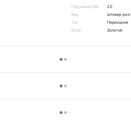
Підтримка USB
2.0
Вид
Штекер-роз'
Тип
Перехідник
Колір
Золотий