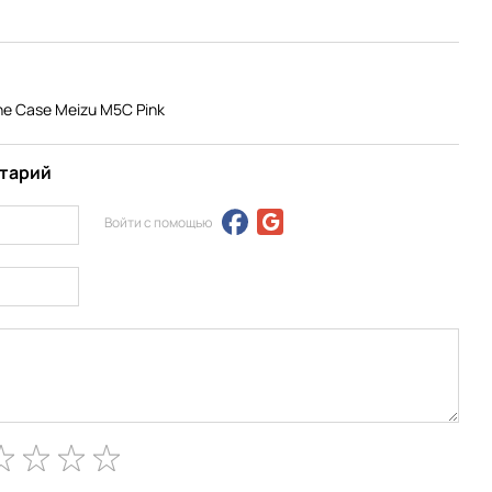
e Case Meizu M5C Pink
нтарий
Войти с помощью