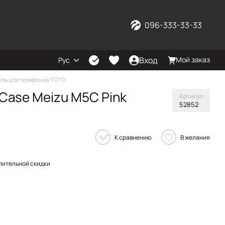
096-333-33-33
Вход
Мой заказ
Рус
хлы для телефонов TOTO
Case Meizu M5C Pink
Артикул
52852
К сравнению
В желания
пительной скидки