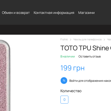
Обмен и возврат
Контактная информация
Магазини
Fishki
Чехлы для телефонов
Че
TOTO TPU Shine 
В наличии
Оставить отзыв
199 грн
%
Войти
для отображения нако
Количество
0