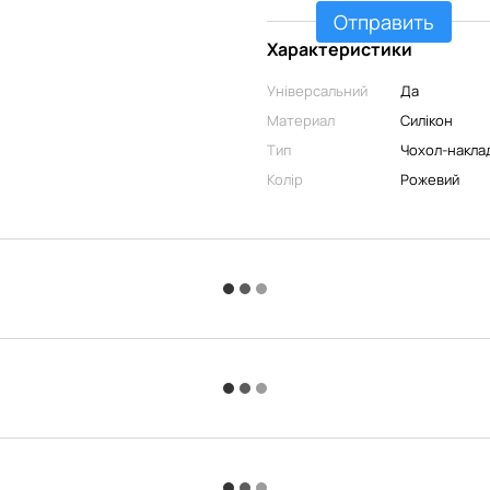
Отправить
Характеристики
Універсальний
Да
Материал
Силікон
Тип
Чохол-накла
Колір
Рожевий