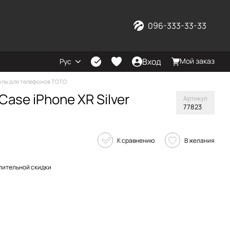
096-333-33-33
Вход
Мой заказ
Рус
хлы для телефонов TOTO
ase iPhone XR Silver
Артикул
77823
К сравнению
В желания
пительной скидки