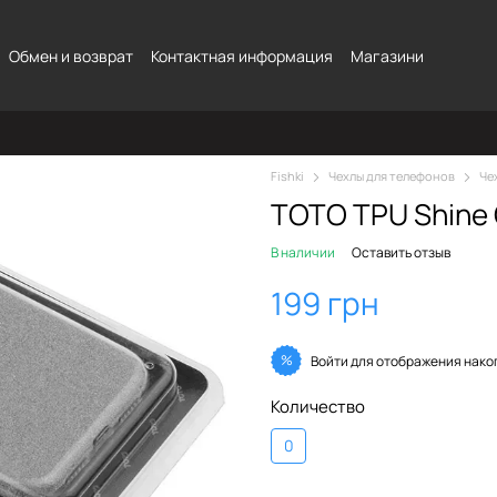
Обмен и возврат
Контактная информация
Магазини
Fishki
Чехлы для телефонов
Че
TOTO TPU Shine C
В наличии
Оставить отзыв
199 грн
%
Войти
для отображения нако
Количество
0