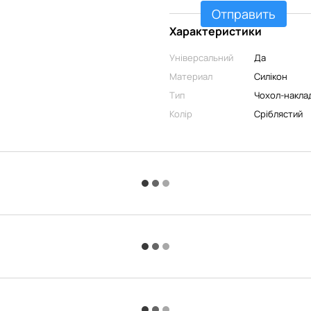
Отправить
Характеристики
Універсальний
Да
Материал
Силікон
Тип
Чохол-накла
Колір
Сріблястий