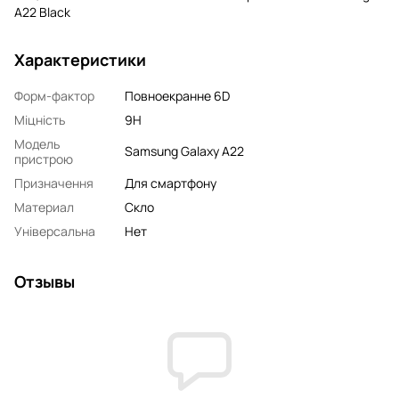
A22 Black
Характеристики
Форм-фактор
Повноекранне 6D
Міцність
9H
Модель
Samsung Galaxy A22
пристрою
Призначення
Для смартфону
Материал
Скло
Універсальна
Нет
Отзывы